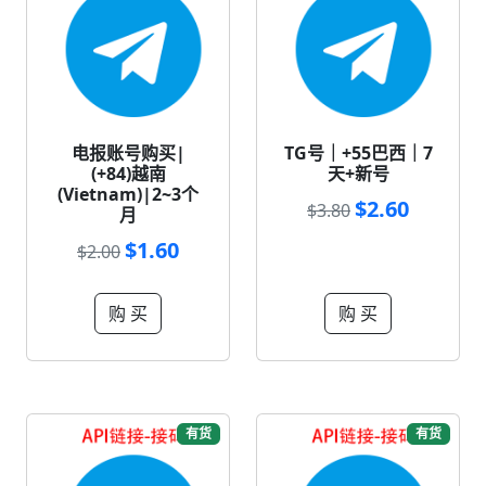
电报账号购买|
TG号｜+55巴西｜7
(+84)越南
天+新号
(Vietnam)|2~3个
$2.60
$3.80
月
$1.60
$2.00
购 买
购 买
有货
有货