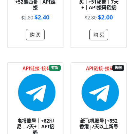
+52墨西哥｜API链
买｜+51秘鲁｜7天
接
+｜API接码链接
$2.40
$2.00
$2.80
$2.80
购 买
购 买
有货
售罄
电报账号｜+62印
纸飞机账号|+852
尼｜7天+｜API接
香港|7天以上新号
码