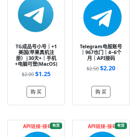
TG成品号小号｜+1
Telegram电报账号
美国(苹果真机注
｜967也门｜4~6个
册）|30天+｜手机
月｜API接码
+电脑可登(MacOS)
$2.20
$2.50
$1.25
$2.00
购 买
购 买
有货
有货