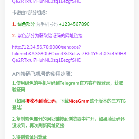
Qe2RTxrul7HuhNL0zq1EezgfSHD
卡密由2部分组成：
1.
绿色部分
为手机号码
+1234567890
2.
紫色部分为获取验证码的网址链接
http://12.34.56.78:8080/sendode?
token=bKAGG80hFOxm43sl3dswr7Bh4Y5ehXGk459H8
Qe2RTxrul7HuhNL0zq1EezgfSHD
API接码飞机号的使用步骤：
1.使用绿色的手机号码到Telegram官方客户端登录，获取
验证码
（如果
接收不到验证码
，下载
NiceGram
这个版本的三方TG
登陆）
2.复制紫色部分的网址链接到浏览器中打开，如果验证码还
没收到，再次刷新网址链接
3.得到验证码登录