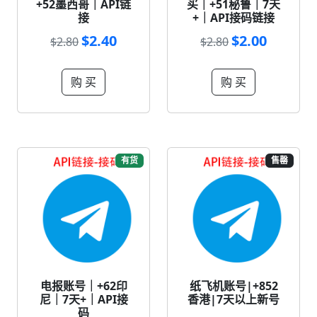
+52墨西哥｜API链
买｜+51秘鲁｜7天
接
+｜API接码链接
$2.40
$2.00
$2.80
$2.80
购 买
购 买
有货
售罄
电报账号｜+62印
纸飞机账号|+852
尼｜7天+｜API接
香港|7天以上新号
码