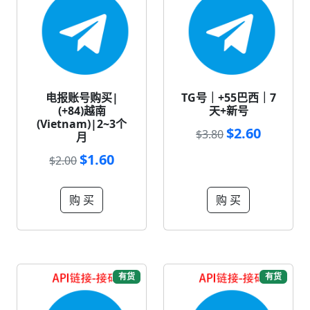
电报账号购买|
TG号｜+55巴西｜7
(+84)越南
天+新号
(Vietnam)|2~3个
$2.60
$3.80
月
$1.60
$2.00
购 买
购 买
有货
有货