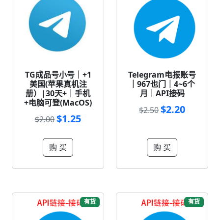
TG成品号小号｜+1
Telegram电报账号
美国(苹果真机注
｜967也门｜4~6个
册）|30天+｜手机
月｜API接码
+电脑可登(MacOS)
$2.20
$2.50
$1.25
$2.00
购 买
购 买
有货
有货