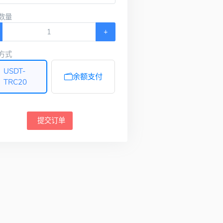
数量
+
方式
USDT-
余额支付
TRC20
提交订单