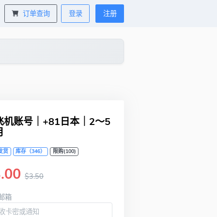
订单查询
登录
注册
飞机账号｜+81日本｜2～5
月
发货
库存（346）
限购(100)
.00
$3.50
邮箱