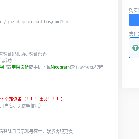
购买
-
/api/zhifeiji-account-buy/uuid/html
支付
看验证码和两步验证密码
陆成功
换IP
或
更换设备
或手机下载
Nicegram
这个版本app登陆
其他全部设备（！！！重要！！！）
、用户名、头像等信息）
码登陆且显示账号死亡，联系客服更换