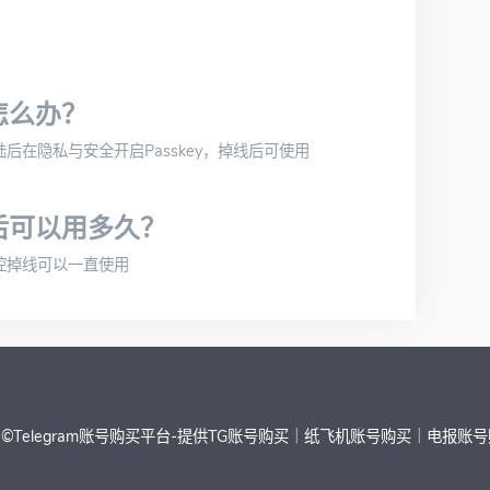
怎么办？
陆后在隐私与安全开启Passkey，掉线后可使用
后可以用多久？
控掉线可以一直使用
 ©
Telegram账号购买平台-提供TG账号购买｜纸飞机账号购买｜电报账