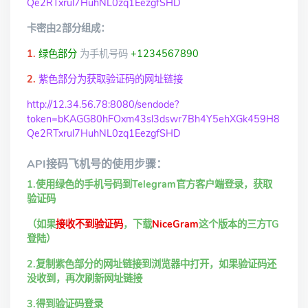
Qe2RTxrul7HuhNL0zq1EezgfSHD
卡密由2部分组成：
1.
绿色部分
为手机号码
+1234567890
2.
紫色部分为获取验证码的网址链接
http://12.34.56.78:8080/sendode?
token=bKAGG80hFOxm43sl3dswr7Bh4Y5ehXGk459H8
Qe2RTxrul7HuhNL0zq1EezgfSHD
API接码飞机号的使用步骤：
1.使用绿色的手机号码到Telegram官方客户端登录，获取
验证码
（如果
接收不到验证码
，下载
NiceGram
这个版本的三方TG
登陆）
2.复制紫色部分的网址链接到浏览器中打开，如果验证码还
没收到，再次刷新网址链接
3.得到验证码登录