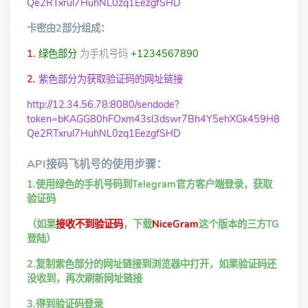
Qe2RTxrul7HuhNL0zq1EezgfSHD
卡密由2部分组成：
1.
绿色部分
为手机号码
+1234567890
2.
紫色部分为获取验证码的网址链接
http://12.34.56.78:8080/sendode?
token=bKAGG80hFOxm43sl3dswr7Bh4Y5ehXGk459H8
Qe2RTxrul7HuhNL0zq1EezgfSHD
API接码飞机号的使用步骤：
1.使用绿色的手机号码到Telegram官方客户端登录，获取
验证码
（如果
接收不到验证码
，下载
NiceGram
这个版本的三方TG
登陆）
2.复制紫色部分的网址链接到浏览器中打开，如果验证码还
没收到，再次刷新网址链接
3.得到验证码登录