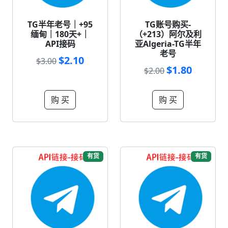
TG半年老号｜+95
TG账号购买-
缅甸｜180天+｜
（+213）阿尔及利
API接码
亚Algeria-TG半年
老号
$2.10
$3.00
$1.80
$2.00
购 买
购 买
有货
有货