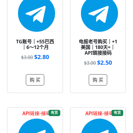
TG账号｜+55巴西
电报老号购买｜+1
｜6～12个月
美国｜180天+｜
API链接接码
$2.80
$3.00
$2.50
$3.00
购 买
购 买
有货
有货