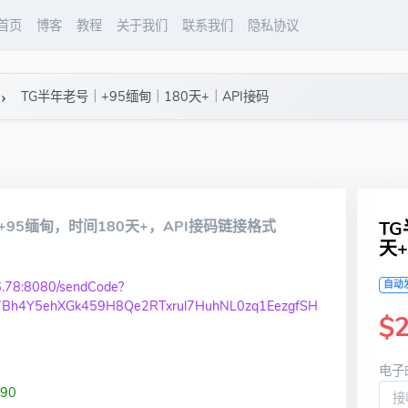
首页
博客
教程
关于我们
联系我们
隐私协议
TG半年老号｜+95缅甸｜180天+｜API接码
95缅甸，时间180天+，API接码链接格式
T
天+
56.78:8080/sendCode?
自动
7Bh4Y5ehXGk459H8Qe2RTxrul7HuhNL0zq1EezgfSH
$2
电子
90