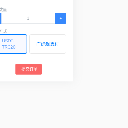
数量
+
方式
USDT-
余额支付
TRC20
提交订单