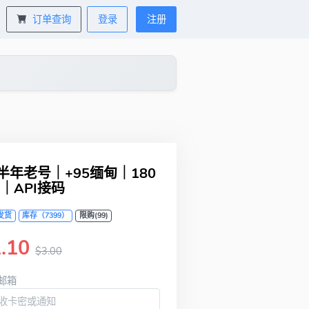
订单查询
登录
注册
G半年老号｜+95缅甸｜180
｜API接码
发货
库存（7399）
限购(99)
.10
$3.00
邮箱