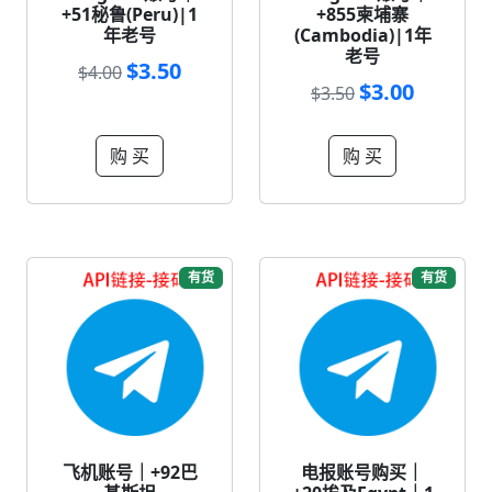
+51秘鲁(Peru)|1
+855柬埔寨
年老号
(Cambodia)|1年
老号
$3.50
$4.00
$3.00
$3.50
购 买
购 买
有货
有货
飞机账号｜+92巴
电报账号购买｜