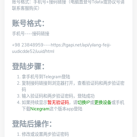
账号格式：手机号+接码链接（电脑直登号Tdata或协议号请
联系客服购买）
账号格式：
手机号----接码链接
+98 23848959----https://tgapi.net/api/yilang-feiji-
uudicdde52/uuid/html
登陆步骤：
拿手机号到Telegram登陆
复制接码链接到浏览器打开，查看验证码和两步验证密
码
输入验证码和两步验证密码，登陆成功
如果持续显示
暂无验证码
，请
切换IP
或
更换设备
或手机
下载
Nicegram
这个版本app登陆
登陆后操作：
修改或设置两步验证密码