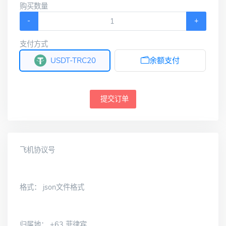
购买数量
-
+
支付方式
USDT-TRC20
余额支付
提交订单
飞机协议号
格式： json文件格式
归属地： +63 菲律宾