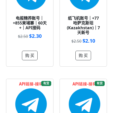
电报精养账号｜
纸飞机账号｜+77
+855柬埔寨｜60天
哈萨克斯坦
+｜API接码
(Kazakhstan)｜7
天新号
$2.30
$2.50
$2.10
$2.50
购 买
购 买
有货
有货