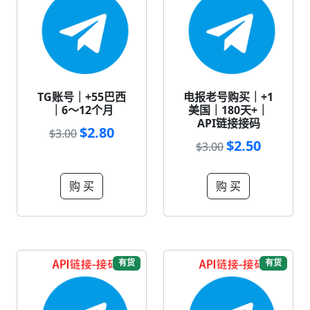
TG账号｜+55巴西
电报老号购买｜+1
｜6～12个月
美国｜180天+｜
API链接接码
$2.80
$3.00
$2.50
$3.00
购 买
购 买
有货
有货