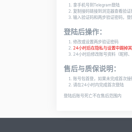
拿手机号到Telegram登陆
复制接码链接到浏览器查看验证
输入验证码和两步验证密码，登
登陆后操作：
修改或设置两步验证密码
24小时后在隐私与设置中踢掉
24小时后修改账号资料（昵称
售后与质保说明：
账号包首登，如果未完成首次接
请在24小时内完成首次登陆
登陆后账号死亡不在售后范围内