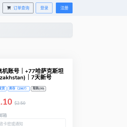
订单查询
登录
注册
飞机账号｜+77哈萨克斯坦
azakhstan)｜7天新号
发货
库存（2967）
限购(99)
.10
$2.50
邮箱