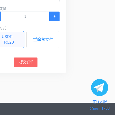
数量
+
方式
USDT-
余额支付
TRC20
提交订单
在线客服
@juejin1788