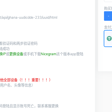
购买
-
t/api/ghana-uudicdde-233/uuid/html
支付
看验证码和两步验证密码
陆成功
换IP
或
更换设备
或手机下载
Nicegram
这个版本app登陆
其他全部设备（！！！重要！！！）
、用户名、头像等信息）
码登陆且显示账号死亡，联系客服更换