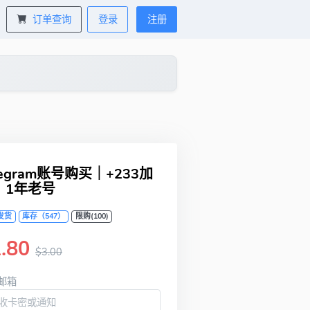
订单查询
登录
注册
legram账号购买｜+233加
｜1年老号
发货
库存（547）
限购(100)
.80
$3.00
邮箱