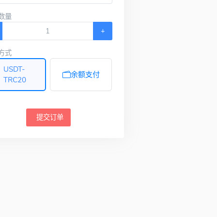
数量
+
方式
USDT-
余额支付
TRC20
提交订单