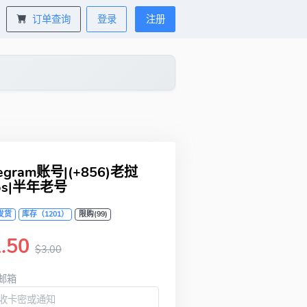
订单查询
登录
注册
legram账号|(+856)老挝
os|半年老号
发货
库存（1201）
限购(99)
.50
$3.00
邮箱