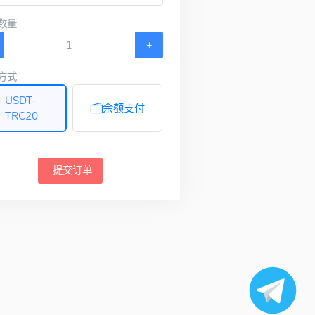
数量
+
方式
USDT-
余额支付
TRC20
提交订单