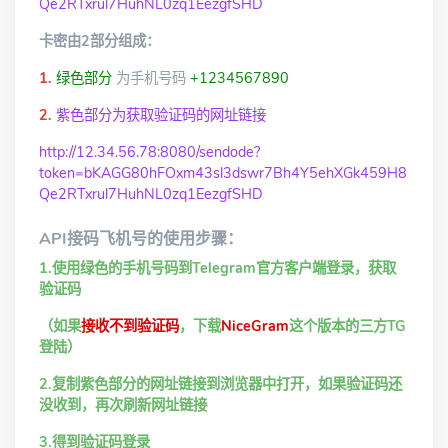
Qe2RTxrul7HuhNL0zq1EezgfSHD
卡密由2部分组成：
1.
绿色部分
为手机号码
+1234567890
2.
紫色部分为获取验证码的网址链接
http://12.34.56.78:8080/sendode?
token=bKAGG80hFOxm43sl3dswr7Bh4Y5ehXGk459H8
Qe2RTxrul7HuhNL0zq1EezgfSHD
API接码飞机号的使用步骤：
1.使用绿色的手机号码到Telegram官方客户端登录，获取
验证码
（如果
接收不到验证码
，下载
NiceGram
这个版本的三方TG
登陆）
2.复制紫色部分的网址链接到浏览器中打开，如果验证码还
没收到，再次刷新网址链接
3.得到验证码登录